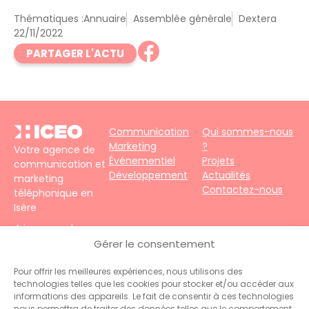
Thématiques :
Annuaire
Assemblée générale
Dextera
22/11/2022
PARTAGER L'ACTU
Communication
Qui sommes-nous
Marketing
?
Votre agence de
Événementiel
Projets
communication et
Développement
Actualités
marketing
Contactez-nous
téléphonique en
Isère
4 impasse du
Faubourg – 38690
Gérer le consentement
Le Grand-Lemps
Téléphone :
+33
Pour offrir les meilleures expériences, nous utilisons des
technologies telles que les cookies pour stocker et/ou accéder aux
(0)4 76 31 06 10
informations des appareils. Le fait de consentir à ces technologies
Contact :
nous permettra de traiter des données telles que le comportement