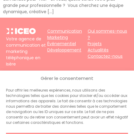
grande peur professionnelle ? Vous cherchez une équipe
dynamique, créative […]
Communication
Qui sommes-nous
Marketing
?
Votre agence de
Événementiel
Projets
communication et
Développement
Actualités
marketing
Contactez-nous
téléphonique en
Isère
4 impasse du
Gérer le consentement
Faubourg – 38690
Le Grand-Lemps
Pour offrir les meilleures expériences, nous utilisons des
Téléphone :
+33
technologies telles que les cookies pour stocker et/ou accéder aux
(0)4 76 31 06 10
informations des appareils. Le fait de consentir à ces technologies
Contact :
nous permettra de traiter des données telles que le comportement
administration@hiceo.fr
de navigation ou les ID uniques sur ce site. Le fait de ne pas
consentir ou de retirer son consentement peut avoir un effet négatif
sur certaines caractéristiques et fonctions.