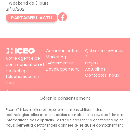
Weekend de 3 jours
21/10/2021
PARTAGER L'ACTU
Communication
Qui sommes-nous
Marketing
?
Votre agence de
Événementiel
Projets
communication et
Développement
Actualités
marketing
Contactez-nous
téléphonique en
Isère
4 impasse du
Faubourg – 38690
Gérer le consentement
Le Grand-Lemps
Téléphone :
+33
Pour offrir les meilleures expériences, nous utilisons des
technologies telles que les cookies pour stocker et/ou accéder aux
(0)4 76 31 06 10
informations des appareils. Le fait de consentir à ces technologies
Contact :
nous permettra de traiter des données telles que le comportement
administration@hiceo.fr