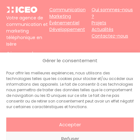
Communication
Qui sommes-nous
Marketing
?
Votre agence de
Événementiel
Projets
communication et
Développement
Actualités
marketing
Contactez-nous
téléphonique en
Isère
4 impasse du
Faubourg – 38690
Gérer le consentement
Le Grand-Lemps
Téléphone :
+33
Pour offrir les meilleures expériences, nous utilisons des
technologies telles que les cookies pour stocker et/ou accéder aux
(0)4 76 31 06 10
informations des appareils. Le fait de consentir à ces technologies
Contact :
nous permettra de traiter des données telles que le comportement
administration@hiceo.fr
de navigation ou les ID uniques sur ce site. Le fait de ne pas
consentir ou de retirer son consentement peut avoir un effet négatif
sur certaines caractéristiques et fonctions.
Accepter
Refuser