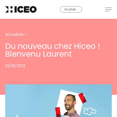
de
...
jour
Actualités
>
Du nouveau chez Hiceo !
Bienvenu Laurent
03/10/2022