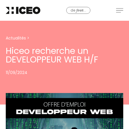
de
...
jour
Actualités
>
Hiceo recherche un
DEVELOPPEUR WEB H/F
11/09/2024