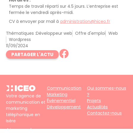
Temps de travail réparti sur 4.5 jours. L’entreprise est
fermée le vendredi après-midi.
CV à envoyer par mail à
administration@hiceo.fr
Thématiques :
Développeur web
Offre d'emploi
Web
Wordpress
11/09/2024
PARTAGER L'ACTU
Communication
Qui sommes-nous
Marketing
?
Votre agence de
Événementiel
Projets
communication et
Développement
Actualités
marketing
Contactez-nous
téléphonique en
Isère
4 impasse du