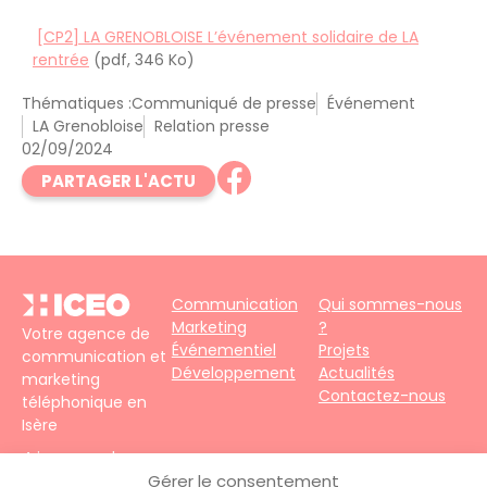
[CP2] LA GRENOBLOISE L’événement solidaire de LA
rentrée
(pdf, 346 Ko)
Thématiques :
Communiqué de presse
Événement
LA Grenobloise
Relation presse
02/09/2024
PARTAGER L'ACTU
Communication
Qui sommes-nous
Marketing
?
Votre agence de
Événementiel
Projets
communication et
Développement
Actualités
marketing
Contactez-nous
téléphonique en
Isère
4 impasse du
Faubourg – 38690
Gérer le consentement