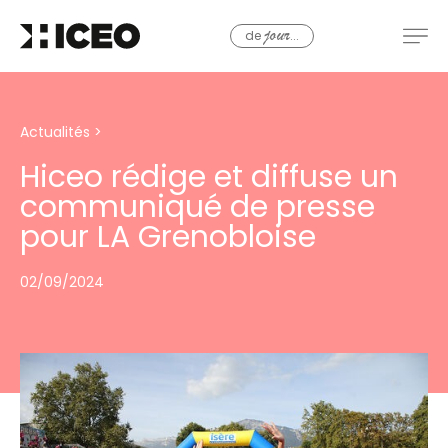
de
...
jour
Actualités
>
Hiceo rédige et diffuse un
communiqué de presse
pour LA Grenobloise
02/09/2024