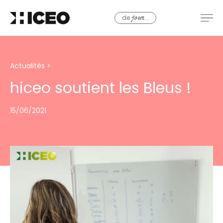
de
...
jour
Actualités
>
hiceo soutient les Bleus !
15/06/2021