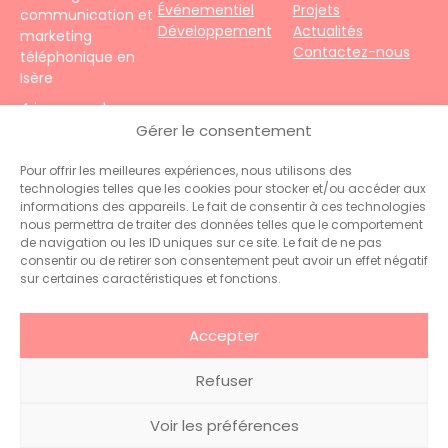
Événementiel
Projets
communication et
Développement
Actualités
marketing
Contactez-nous
téléphonique en
Isère
4 impasse du
Faubourg – 38690
Gérer le consentement
Le Grand-Lemps
Téléphone :
+33
Pour offrir les meilleures expériences, nous utilisons des
technologies telles que les cookies pour stocker et/ou accéder aux
(0)4 76 31 06 10
informations des appareils. Le fait de consentir à ces technologies
Contact :
nous permettra de traiter des données telles que le comportement
administration@hiceo.fr
de navigation ou les ID uniques sur ce site. Le fait de ne pas
consentir ou de retirer son consentement peut avoir un effet négatif
sur certaines caractéristiques et fonctions.
Accepter
Refuser
© 2026 Hiceo . Tous droits
Glossaire
.
Mentions
Voir les préférences
réservés
légales