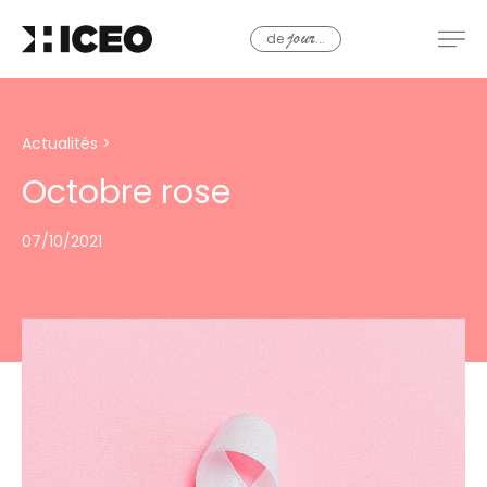
de
...
jour
Actualités
>
Octobre rose
07/10/2021