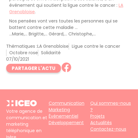
événement qui soutient la ligue contre le cancer :
LA
Grenobloise
.
Nos pensées vont vers toutes les personnes qui se
battent contre cette maladie …
…Marie,… Brigitte,… Gérard,… Christophe,…
Thématiques :
LA Grenobloise
Ligue contre le cancer
Octobre rose
Solidarité
07/10/2021
PARTAGER L'ACTU
Communication
Qui sommes-nous
Marketing
?
Votre agence de
Événementiel
Projets
communication et
Développement
Actualités
marketing
Contactez-nous
téléphonique en
Isère