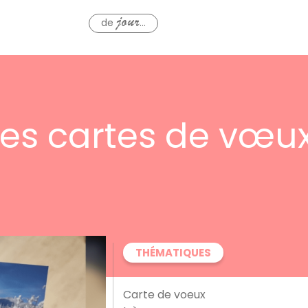
de
...
jour
 les cartes de vœux
THÉMATIQUES
Carte de voeux