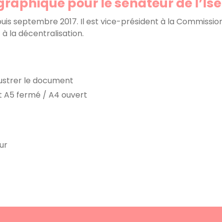
graphique pour le sénateur de l’Isè
puis septembre 2017. Il est vice-président à la Commissi
t à la décentralisation.
lustrer le document
t A5 fermé / A4 ouvert
ur