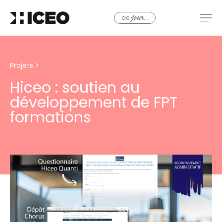
de
...
jour
Projets
>
Hiceo : soutien au
développement de FPT
formations