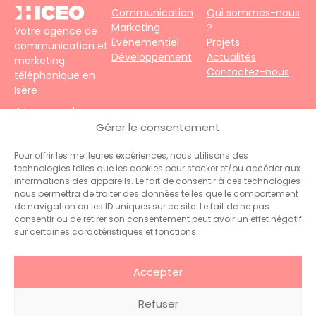
Communication
Qui sommes-nous
Marketing
?
Votre agence de
Événementiel
Projets
communication et
Développement
Actualités
marketing
Contactez-nous
téléphonique en
Isère
4 impasse du
Faubourg – 38690
Gérer le consentement
Le Grand-Lemps
Téléphone :
+33
Pour offrir les meilleures expériences, nous utilisons des
technologies telles que les cookies pour stocker et/ou accéder aux
(0)4 76 31 06 10
informations des appareils. Le fait de consentir à ces technologies
Contact :
nous permettra de traiter des données telles que le comportement
administration@hiceo.fr
de navigation ou les ID uniques sur ce site. Le fait de ne pas
consentir ou de retirer son consentement peut avoir un effet négatif
sur certaines caractéristiques et fonctions.
Accepter
Refuser