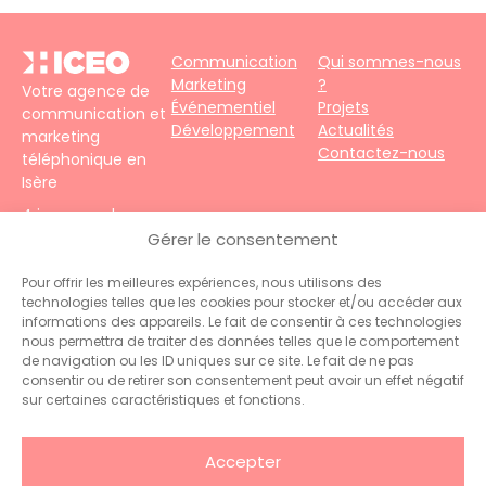
Communication
Qui sommes-nous
Marketing
?
Votre agence de
Événementiel
Projets
communication et
Développement
Actualités
marketing
Contactez-nous
téléphonique en
Isère
4 impasse du
Faubourg – 38690
Gérer le consentement
Le Grand-Lemps
Téléphone :
+33
Pour offrir les meilleures expériences, nous utilisons des
technologies telles que les cookies pour stocker et/ou accéder aux
(0)4 76 31 06 10
informations des appareils. Le fait de consentir à ces technologies
Contact :
nous permettra de traiter des données telles que le comportement
administration@hiceo.fr
de navigation ou les ID uniques sur ce site. Le fait de ne pas
consentir ou de retirer son consentement peut avoir un effet négatif
sur certaines caractéristiques et fonctions.
Accepter