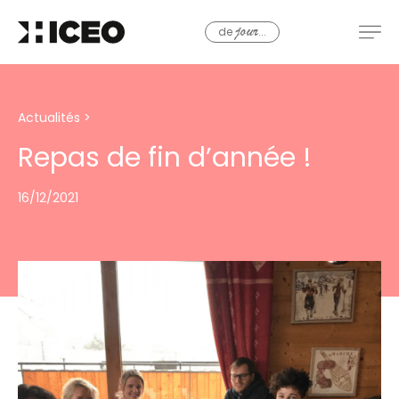
de
...
jour
Actualités
>
Repas de fin d’année !
16/12/2021