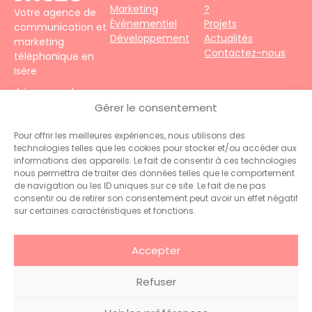
Marketing
?
Votre agence de
Événementiel
Projets
communication et
Développement
Actualités
marketing
Contactez-nous
téléphonique en
Isère
4 impasse du
Faubourg – 38690
Gérer le consentement
Le Grand-Lemps
Téléphone :
+33
Pour offrir les meilleures expériences, nous utilisons des
technologies telles que les cookies pour stocker et/ou accéder aux
(0)4 76 31 06 10
informations des appareils. Le fait de consentir à ces technologies
Contact :
nous permettra de traiter des données telles que le comportement
administration@hiceo.fr
de navigation ou les ID uniques sur ce site. Le fait de ne pas
consentir ou de retirer son consentement peut avoir un effet négatif
sur certaines caractéristiques et fonctions.
Accepter
Refuser
© 2026 Hiceo . Tous droits
Glossaire
.
Mentions