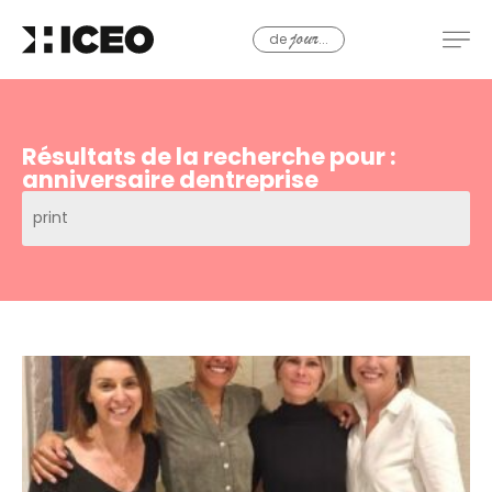
de
...
jour
Résultats de la recherche pour :
anniversaire dentreprise