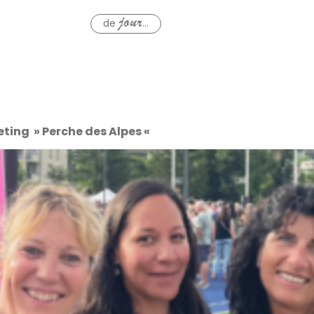
de
...
jour
eeting » Perche des Alpes «