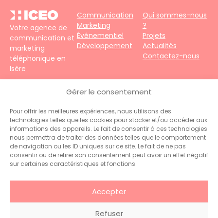
Communication
Qui sommes-nous
Marketing
?
Votre agence de
Événementiel
Projets
communication et
Développement
Actualités
marketing
Contactez-nous
téléphonique en
Isère
4 impasse du
Gérer le consentement
Faubourg – 38690
Le Grand-Lemps
Pour offrir les meilleures expériences, nous utilisons des
Téléphone :
+33
technologies telles que les cookies pour stocker et/ou accéder aux
(0)4 76 31 06 10
informations des appareils. Le fait de consentir à ces technologies
Contact :
nous permettra de traiter des données telles que le comportement
administration@hiceo.fr
de navigation ou les ID uniques sur ce site. Le fait de ne pas
consentir ou de retirer son consentement peut avoir un effet négatif
sur certaines caractéristiques et fonctions.
Accepter
Refuser