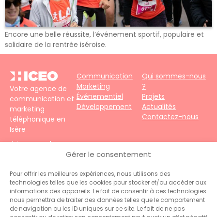
Encore une belle réussite, l’événement sportif, populaire et
solidaire de la rentrée iséroise.
Communication
Qui sommes-nous
Marketing
?
Votre agence de
Événementiel
Projets
communication et
Développement
Actualités
marketing
Contactez-nous
téléphonique en
Isère
4 impasse du
Gérer le consentement
Faubourg – 38690
Le Grand-Lemps
Pour offrir les meilleures expériences, nous utilisons des
Téléphone :
+33
technologies telles que les cookies pour stocker et/ou accéder aux
(0)4 76 31 06 10
informations des appareils. Le fait de consentir à ces technologies
Contact :
nous permettra de traiter des données telles que le comportement
administration@hiceo.fr
de navigation ou les ID uniques sur ce site. Le fait de ne pas