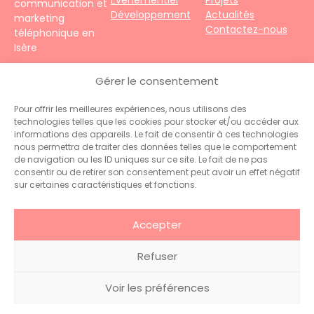
communication et
Développement
Actualités
marketing
Contactez-nous
téléphonique en
Isère
4 impasse du
Gérer le consentement
Faubourg – 38690
Le Grand-Lemps
Pour offrir les meilleures expériences, nous utilisons des
Téléphone :
+33
technologies telles que les cookies pour stocker et/ou accéder aux
(0)4 76 31 06 10
informations des appareils. Le fait de consentir à ces technologies
Contact :
nous permettra de traiter des données telles que le comportement
administration@hiceo.fr
de navigation ou les ID uniques sur ce site. Le fait de ne pas
consentir ou de retirer son consentement peut avoir un effet négatif
sur certaines caractéristiques et fonctions.
Accepter
Refuser
© 2026 Hiceo . Tous droits
Glossaire
.
Mentions
Voir les préférences
réservés
légales