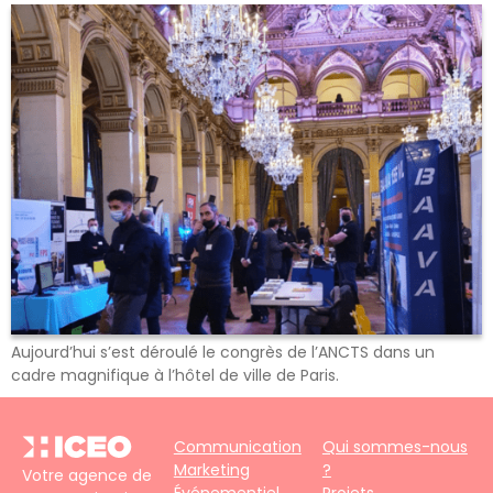
Aujourd’hui s’est déroulé le congrès de l’ANCTS dans un
cadre magnifique à l’hôtel de ville de Paris.
Communication
Qui sommes-nous
Marketing
?
Votre agence de
Événementiel
Projets