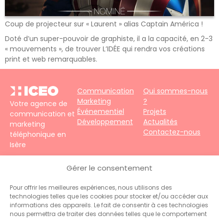
Coup de projecteur sur « Laurent » alias Captain América !
Doté d’un super-pouvoir de graphiste, il a la capacité, en 2-3
« mouvements », de trouver L’IDÉE qui rendra vos créations
print et web remarquables.
Communication
Qui sommes-nous
Marketing
?
Votre agence de
Événementiel
Projets
communication et
Développement
Actualités
marketing
Contactez-nous
téléphonique en
Isère
4 impasse du
Gérer le consentement
Faubourg – 38690
Le Grand-Lemps
Pour offrir les meilleures expériences, nous utilisons des
Téléphone :
+33
technologies telles que les cookies pour stocker et/ou accéder aux
(0)4 76 31 06 10
informations des appareils. Le fait de consentir à ces technologies
Contact :
nous permettra de traiter des données telles que le comportement