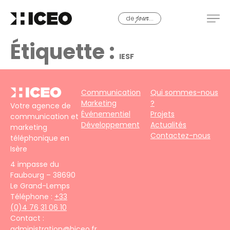
de
...
jour
Étiquette :
IESF
Communication
Qui sommes-nous
Marketing
?
Votre agence de
Événementiel
Projets
communication et
Développement
Actualités
marketing
Contactez-nous
téléphonique en
Isère
4 impasse du
Faubourg – 38690
Le Grand-Lemps
Téléphone :
+33
(0)4 76 31 06 10
Contact :
administration@hiceo.fr