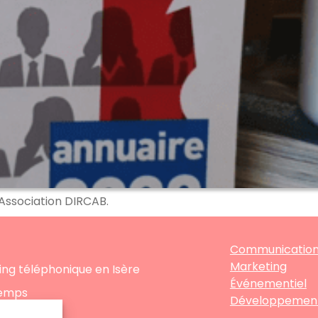
l’Association DIRCAB.
Communicatio
Marketing
ng téléphonique en Isère
Événementiel
Lemps
Développemen