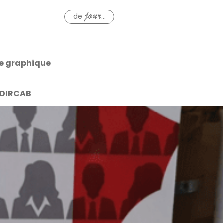
de
...
jour
e graphique
n DIRCAB