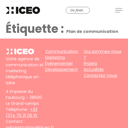
de
...
jour
Étiquette :
Plan de communication
Communication
Qui sommes-nous
Marketing
?
Votre agence de
Événementiel
Projets
communication et
Développement
Actualités
marketing
Contactez-nous
téléphonique en
Isère
4 impasse du
Faubourg – 38690
Le Grand-Lemps
Téléphone :
+33
(0)4 76 31 06 10
Contact :
administration@hiceo.fr