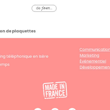
de
...
jour
ion de plaquettes
Communicatio
Marketing
ng téléphonique en Isère
Événementiel
Lemps
Développemen