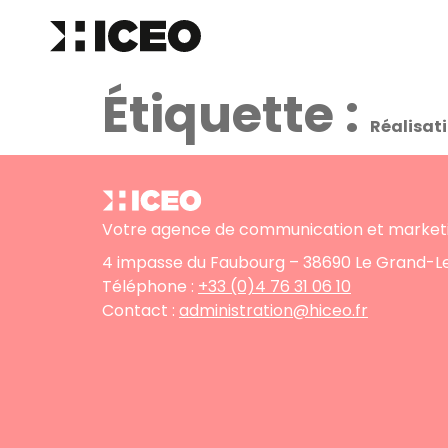
Étiquette :
Réalisat
Votre agence de communication et marketi
4 impasse du Faubourg – 38690 Le Grand-
Téléphone :
+33 (0)4 76 31 06 10
Contact :
administration@hiceo.fr