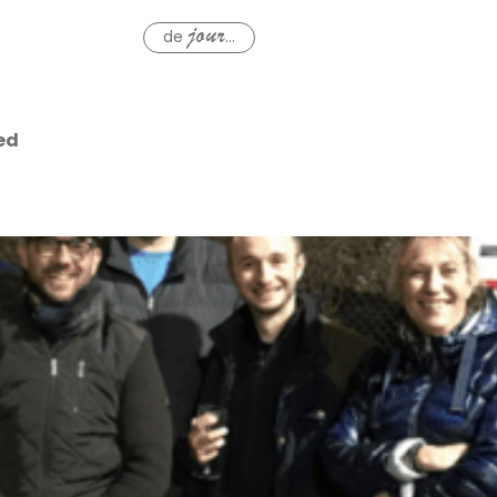
de
...
jour
ed