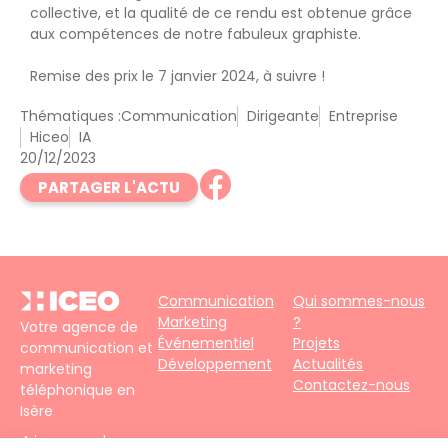
collective, et la qualité de ce rendu est obtenue grâce
aux compétences de notre fabuleux graphiste.
Remise des prix le 7 janvier 2024, à suivre !
Thématiques :
Communication
Dirigeante
Entreprise
Hiceo
IA
20/12/2023
PARTAGER L'ACTU
Communication
Qui sommes-nous
Marketing
?
Votre agence de
Événementiel
Projets
communication et
Développement
Actualités
marketing
Contactez-nous
téléphonique en
Isère
4 impasse du