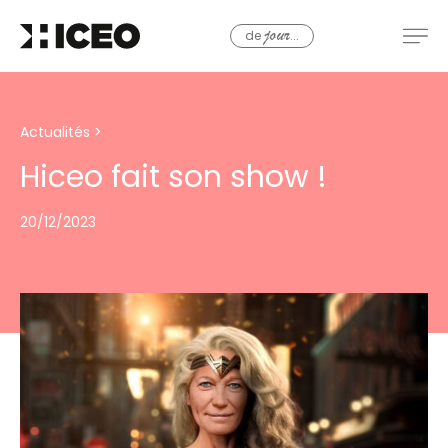
de
...
jour
Actualités
>
Hiceo fait son show !
20/12/2023