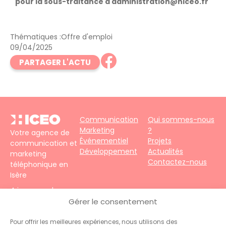
pour la sous-traitance à administration@hiceo.fr
Thématiques :
Offre d'emploi
09/04/2025
PARTAGER L'ACTU
Communication
Qui sommes-nous
Marketing
?
Votre agence de
Événementiel
Projets
communication et
Développement
Actualités
marketing
Contactez-nous
téléphonique en
Isère
4 impasse du
Faubourg – 38690
Gérer le consentement
Le Grand-Lemps
Téléphone :
+33
Pour offrir les meilleures expériences, nous utilisons des