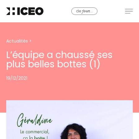
de
...
jour
Actualités
>
L’équipe a chaussé ses
plus belles bottes (1)
19/12/2021