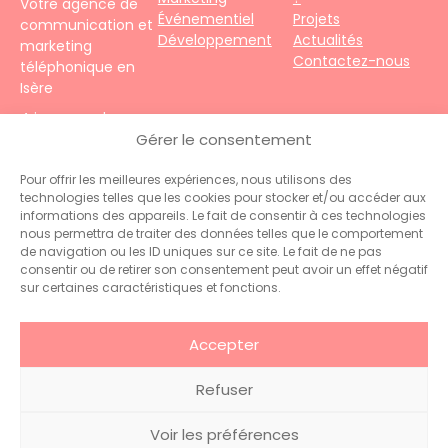
Votre agence de
Événementiel
Projets
communication et
Développement
Actualités
marketing
Contactez-nous
téléphonique en
Isère
4 impasse du
Faubourg – 38690
Gérer le consentement
Le Grand-Lemps
Téléphone :
+33
Pour offrir les meilleures expériences, nous utilisons des
technologies telles que les cookies pour stocker et/ou accéder aux
(0)4 76 31 06 10
informations des appareils. Le fait de consentir à ces technologies
Contact :
nous permettra de traiter des données telles que le comportement
administration@hiceo.fr
de navigation ou les ID uniques sur ce site. Le fait de ne pas
consentir ou de retirer son consentement peut avoir un effet négatif
sur certaines caractéristiques et fonctions.
Accepter
Refuser
© 2026 Hiceo . Tous droits
Glossaire
.
Mentions
Voir les préférences
réservés
légales