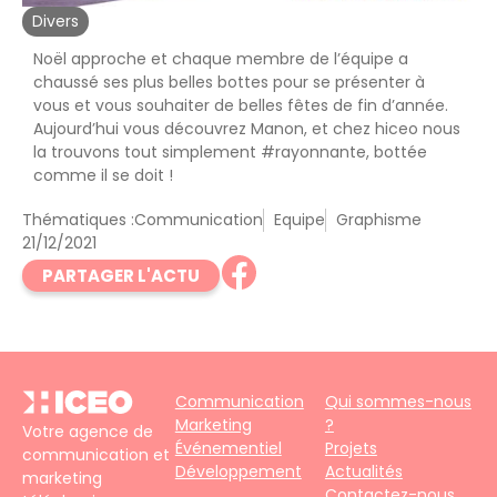
Divers
Noël approche et chaque membre de l’équipe a
chaussé ses plus belles bottes pour se présenter à
vous et vous souhaiter de belles fêtes de fin d’année.
Aujourd’hui vous découvrez Manon, et chez hiceo nous
la trouvons tout simplement #rayonnante, bottée
comme il se doit !
Thématiques :
Communication
Equipe
Graphisme
21/12/2021
PARTAGER L'ACTU
Communication
Qui sommes-nous
Marketing
?
Votre agence de
Événementiel
Projets
communication et
Développement
Actualités
marketing
Contactez-nous