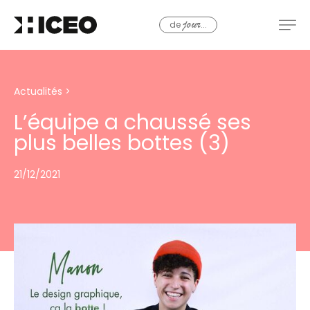
de
...
jour
Actualités
>
L’équipe a chaussé ses
plus belles bottes (3)
21/12/2021