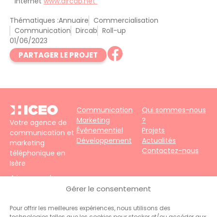
Internet
www.dircab.net
Thématiques :
Annuaire
Commercialisation
Communication
Dircab
Roll-up
01/06/2023
PARTAGER LE PROJET
Communication
Qui sommes-nous
Marketing
?
Votre agence de
Événementiel
Projets
communication et
Développement
Actualités
marketing
Contactez-nous
téléphonique en
Isère
4 impasse du
Faubourg – 38690
Gérer le consentement
Le Grand-Lemps
Téléphone :
+33
Pour offrir les meilleures expériences, nous utilisons des
technologies telles que les cookies pour stocker et/ou accéder aux