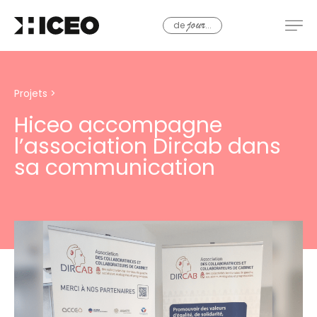
de
...
jour
Projets
>
Hiceo accompagne
l’association Dircab dans
sa communication