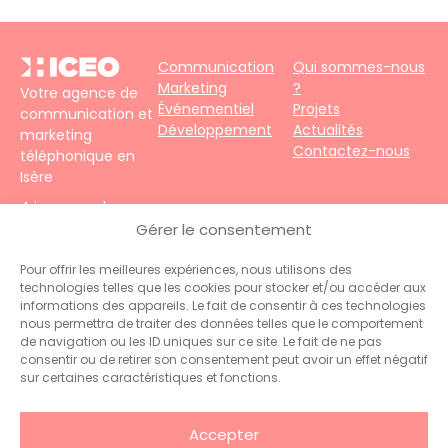
Communication
Qui sommes-nous
Marketing
?
Votre agence de
Événementiel
Projets
communication et
Développement
Actualités
marketing
Contactez-nous
téléphonique en
Isère
4 impasse du
Faubourg – 38690
Gérer le consentement
Le Grand-Lemps
Téléphone :
+33
Pour offrir les meilleures expériences, nous utilisons des
technologies telles que les cookies pour stocker et/ou accéder aux
(0)4 76 31 06 10
informations des appareils. Le fait de consentir à ces technologies
Contact :
nous permettra de traiter des données telles que le comportement
administration@hiceo.fr
de navigation ou les ID uniques sur ce site. Le fait de ne pas
consentir ou de retirer son consentement peut avoir un effet négatif
sur certaines caractéristiques et fonctions.
Accepter