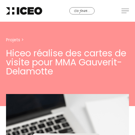
de
...
jour
Projets
>
Hiceo réalise des cartes de
visite pour MMA Gauverit-
Delamotte