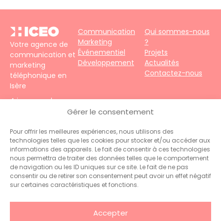
Communication
Qui sommes-nous
Marketing
?
Votre agence de
Événementiel
Projets
communication et
Développement
Actualités
marketing
Contactez-nous
téléphonique en
Isère
4 impasse du
Faubourg – 38690
Gérer le consentement
Le Grand-Lemps
Téléphone :
+33
Pour offrir les meilleures expériences, nous utilisons des
technologies telles que les cookies pour stocker et/ou accéder aux
(0)4 76 31 06 10
informations des appareils. Le fait de consentir à ces technologies
Contact :
nous permettra de traiter des données telles que le comportement
administration@hiceo.fr
de navigation ou les ID uniques sur ce site. Le fait de ne pas
consentir ou de retirer son consentement peut avoir un effet négatif
sur certaines caractéristiques et fonctions.
Accepter