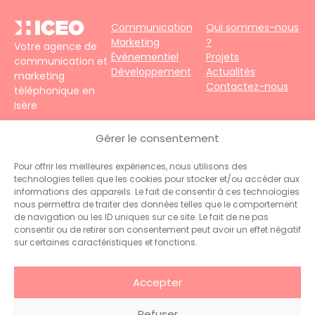
Communication
Qui sommes-nous
Marketing
?
Votre agence de
Événementiel
Projets
communication et
Développement
Actualités
marketing
Contactez-nous
téléphonique en
Isère
4 impasse du
Gérer le consentement
Faubourg – 38690
Le Grand-Lemps
Pour offrir les meilleures expériences, nous utilisons des
Téléphone :
+33
technologies telles que les cookies pour stocker et/ou accéder aux
(0)4 76 31 06 10
informations des appareils. Le fait de consentir à ces technologies
Contact :
nous permettra de traiter des données telles que le comportement
administration@hiceo.fr
de navigation ou les ID uniques sur ce site. Le fait de ne pas
consentir ou de retirer son consentement peut avoir un effet négatif
sur certaines caractéristiques et fonctions.
Accepter
Refuser