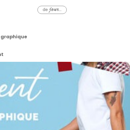
de
...
jour
 graphique
nt