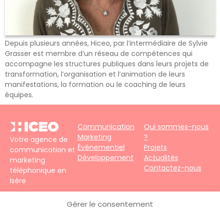
Depuis plusieurs années, Hiceo, par l’intermédiaire de Sylvie
Grasser est membre d’un réseau de compétences qui
accompagne les structures publiques dans leurs projets de
transformation, l’organisation et l’animation de leurs
manifestations, la formation ou le coaching de leurs
équipes.
Communication
Qui sommes-nous
Marketing
?
Votre agence de
Événementiel
Projets
communication et
Développement
Actualités
marketing
Contactez-nous
téléphonique en
Isère
4 impasse du
Gérer le consentement
Faubourg – 38690
Le Grand-Lemps